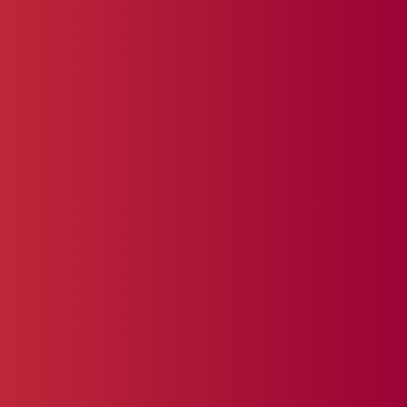
Zoekmachineoptimalis
atie
Zoekmachineoptimalisatie is geen
trucje, maar een doordacht proces.
In concurrerende markten werkt
een standaardaanpak simpelweg
niet. Met meer dan twintig jaar
ervaring in SEO weet ICTloket.nl
precies welke strategieën écht
effect hebben en welke niet.
Effectief ICT
projectmanagement