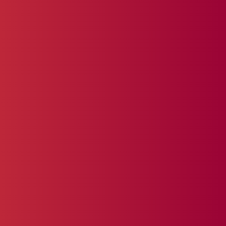
In onze rollen als adviseur,
(interim) projectmanager en
product owner begeleiden we
organisaties bij het ontwikkelen,
optimaliseren en veilig beheren van
websites, webshops en
webapplicaties.
Digitale transformatie
Digitale transformatie is meer dan
techniek; het is verandering met
impact. We helpen organisaties om