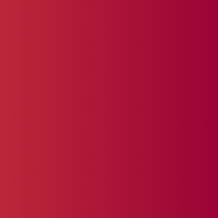
processen te digitaliseren,
automatiseren en veiliger te
maken.
Google Ads
Google Ads draait allang niet meer
alleen om tekstadvertenties in de
zoekmachine. Binnen het Google-
netwerk zetten we ook
responsieve banners, video’s op
YouTube en advertenties op