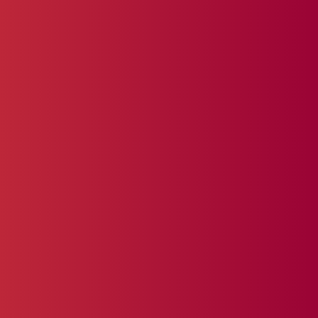
Innovatieve online
marketing
Al meer dan 20 jaar zijn wij
pioniers in de wereld van online
marketing en digitale
transformatie. ICTloket.nl is geen
standaard marketingbureau, maar
een full-service partner die
strategie, techniek en uitvoering