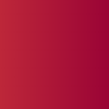
samenbrengt.
Veilige
ontwikkelomgeving
Onze oplossingen voldoen aan de
nieuwste standaarden voor
toegankelijkheid, webrichtlijnen en
security, inclusief cryptografie en
beveiligde dataopslag.
AI &