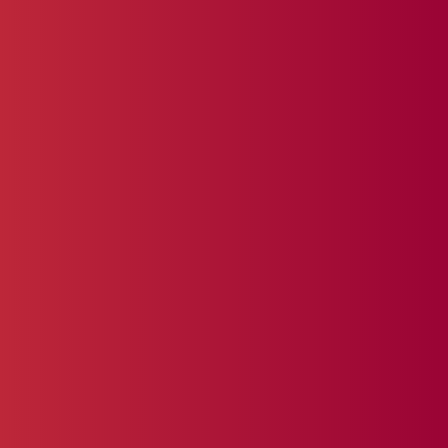
Ik maak graag vrijblijvend kennis om mee te
denken over jouw plannen. Met mijn
ervaring en netwerk help ik je om ideeën om
te zetten in concrete en succesvolle
resultaten.
+31(0)6 434 693 53
a.mulder@ictloket.nl
Contact opnemen