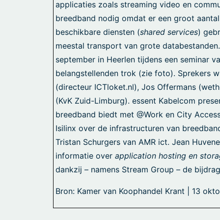
applicaties zoals streaming video en commu
breedband nodig omdat er een groot aanta
beschikbare diensten (
shared services
) geb
meestal transport van grote databestanden.
september in Heerlen tijdens een seminar van 
belangstellenden trok (zie foto). Sprekers
(directeur ICTloket.nl), Jos Offermans (w
(KvK Zuid-Limburg). essent Kabelcom prese
breedband biedt met @Work en City Acces
Isilinx over de infrastructuren van breedband
Tristan Schurgers van AMR ict. Jean Huvenee
informatie over
application hosting en stor
dankzij – namens Stream Group – de bijdrag
Bron: Kamer van Koophandel Krant | 13 okt