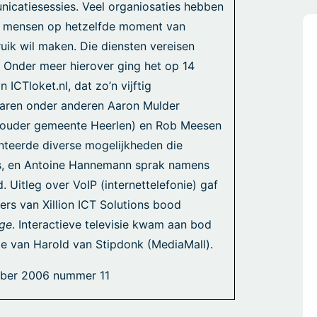
nicatiesessies. Veel organiosaties hebben
l mensen op hetzelfde moment van
ruik wil maken. Die diensten vereisen
 Onder meer hierover ging het op 14
ICTloket.nl, dat zo’n vijftig
 waren onder anderen Aaron Mulder
ethouder gemeente Heerlen) en Rob Meesen
nteerde diverse mogelijkheden die
s, en Antoine Hannemann sprak namens
. Uitleg over VoIP (internettelefonie) gaf
rs van Xillion ICT Solutions bood
age
. Interactieve televisie kwam aan bod
e van Harold van Stipdonk (MediaMall).
ober 2006 nummer 11