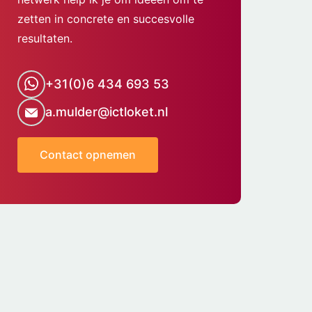
zetten in concrete en succesvolle
resultaten.
+31(0)6 434 693 53
a.mulder@ictloket.nl
Contact opnemen