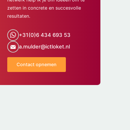
zetten in concrete en succesvolle
resultaten.
+31(0)6 434 693 53
a.mulder@ictloket.nl
Contact opnemen