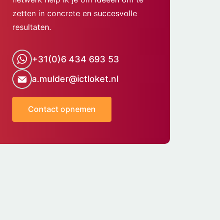
zetten in concrete en succesvolle
resultaten.
+31(0)6 434 693 53
a.mulder@ictloket.nl
Contact opnemen