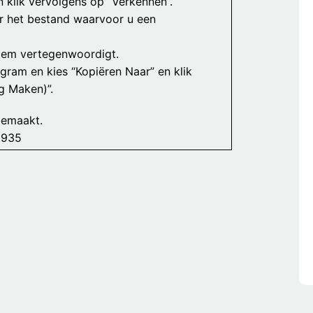
n klik vervolgens op “Verkennen”.
r het bestand waarvoor u een
item vertegenwoordigt.
gram en kies “Kopiëren Naar” en klik
g Maken)”.
gemaakt.
 935