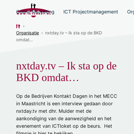
Online Marketing
ICT Projectmanagement
Or
›
Organisatie
›
nxtday.tv – Ik sta op de BKD
omdat…
nxtday.tv – Ik sta op de
BKD omdat…
Op de Bedrijven Kontakt Dagen in het MECC
in Maastricht is een interview gedaan door
nxtday.tv met dhr. Mulder met de
aankondiging van de aanwezigheid en het
evenement van ICTloket op de beurs. Het
filmpje is
hier
te bekijken.